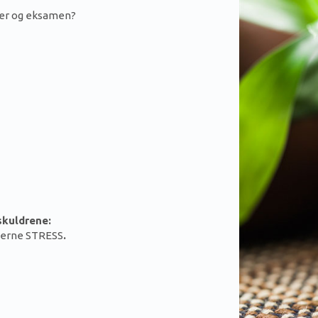
rer og eksamen?
skuldrene:
fjerne STRESS
.