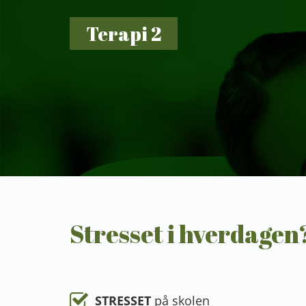
Terapi 2
Stresset i hverdagen
STRESSET
på skolen