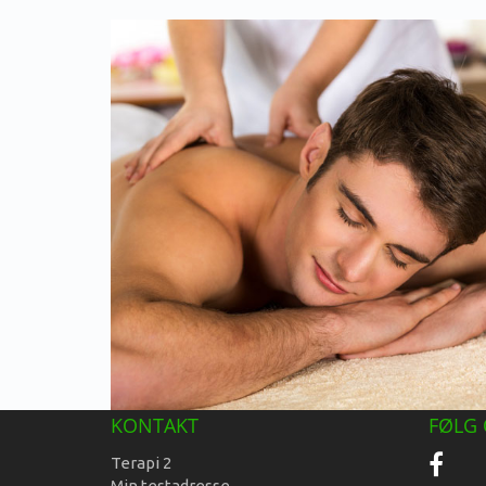
KONTAKT
FØLG 
Terapi 2
Min testadresse