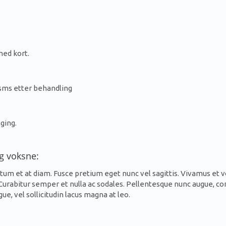
med kort.
sms etter behandling
ging.
g voksne:
et at diam. Fusce pretium eget nunc vel sagittis. Vivamus et vol
rabitur semper et nulla ac sodales. Pellentesque nunc augue, conv
gue, vel sollicitudin lacus magna at leo.